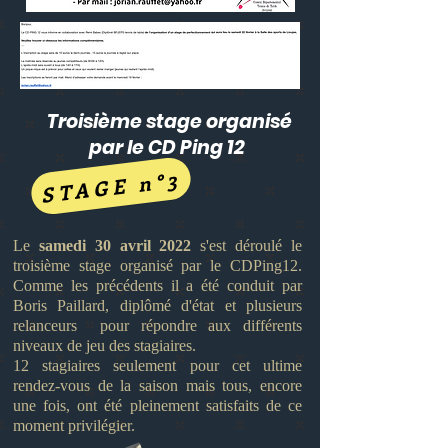
Troisième stage organisé
par le CD Ping 12
STAGE n°3
Le
samedi 30 avril 2022
s'est déroulé le
troisième stage organisé par le CDPing12.
Comme les précédents il a été conduit par
Boris Paillard, diplômé d'état et plusieurs
relanceurs pour répondre aux différents
niveaux de jeu des stagiaires.
12 stagiaires seulement pour cet ultime
rendez-vous de la saison mais tous, encore
une fois, ont été pleinement satisfaits de ce
moment privilégier.