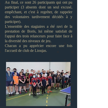
Au final, ce sont 26 participants qui ont pu
participer (3 absents dont un seul excusé,
empêchant, et c'est à regréter, de rappeler
des volontaires tardivement décidés à y
participer).
L'ensemble des stagiaires a été ravi de la
prestation de Boris, lui même satisfait de
l'appui des trois relanceurs pour faire face à
la diversité des niveaux de jeu.
Chacun a pu apprécier encore une fois
l'accueil de club de Lioujas.