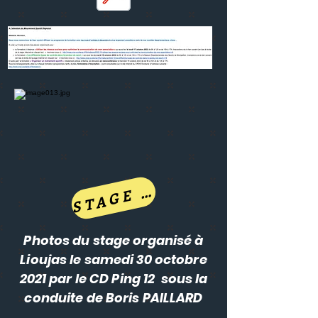
T
A
G
E
°
S
n
1
Photos du stage organisé à
Lioujas le samedi 30 octobre
2021 par le CD Ping 12 sous la
conduite de Boris PAILLARD