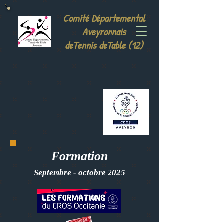
Comité Départemental
Aveyronnais
deTennis deTable (12)
Formation
Septembre
-
octobre
2025