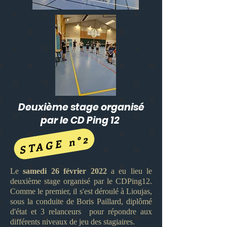
Deuxième stage organisé
par le CD Ping 12
STAGE n°2
Le
samedi 26 février 2022
a eu lieu le
deuxième stage organisé par le CDPing12.
Comme le premier, il s'est déroulé à Lioujas,
sous la conduite de Boris Paillard, diplômé
d'état et 3 relanceurs pour répondre aux
différents niveaux de jeu des stagiaires.